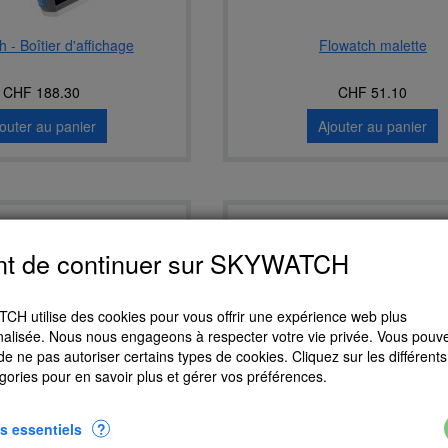
 - Boîtier d'affichage
Flowatch malette
CHF 188.30
CHF 51.10
jouter au panier
Ajouter au panier
nt de continuer sur SKYWATCH
H utilise des cookies pour vous offrir une expérience web plus
alisée. Nous nous engageons à respecter votre vie privée. Vous pouv
 de ne pas autoriser certains types de cookies. Cliquez sur les différents 
gories pour en savoir plus et gérer vos préférences.
s essentiels
?
h support helice bleu
Sacoche pour Flowatch