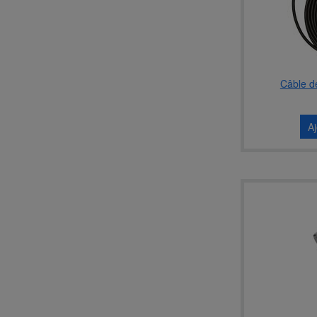
Câble d
A