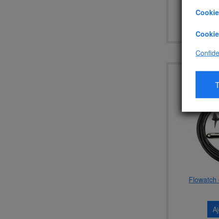
Cookie
A
Cookie
Confiden
T
Flowatch
A