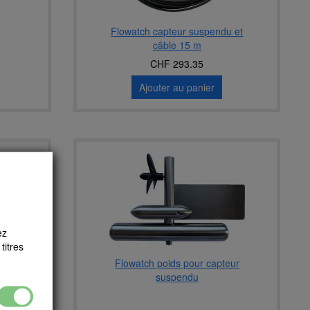
Flowatch capteur suspendu et
câble 15 m
CHF 293.35
Ajouter au panier
ez
titres
Flowatch poids pour capteur
suspendu