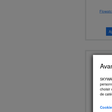
Flowatch
A
Ava
SKYWATC
personn
choisir
de caté
Cookie
Flowatc