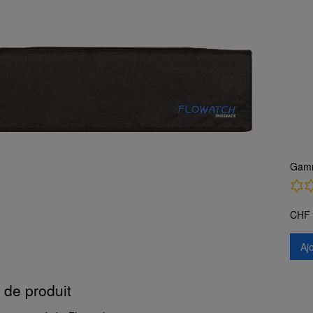
Gam
CHF
Aj
 de produit