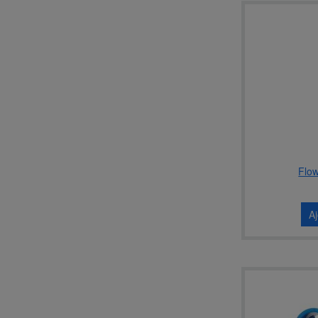
Flo
A