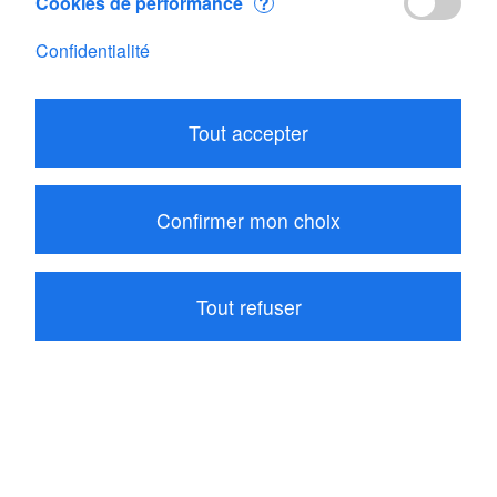
Cookies de performance
?
Confidentialité
Modifier votre panier
Tout accepter
Sous total
CHF 87.40
1
article dans votre panier
Confirmer mon choix
Passer la commande
Tout refuser
Continuer vos achats
Les internautes ayant acheté Eole ont également
acheté ces articles associés: