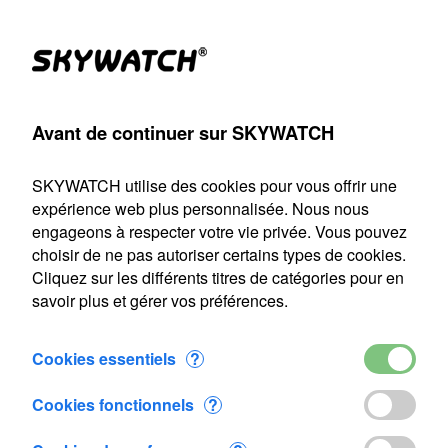
(1)
Produits
Compte
Chercher
Panier
Settings
Avant de continuer sur SKYWATCH
émomètre à main
>
Anémomètre
>
Eole
>
Ajouté au panier
SKYWATCH utilise des cookies pour vous offrir une
Notre service d'expédition sera fermé du 22 juillet au 9 août
expérience web plus personnalisée. Nous nous
2026 inclus. Toute commande passée durant cette période
engageons à respecter votre vie privée. Vous pouvez
sera traitée dès notre reprise le 10 août.
choisir de ne pas autoriser certains types de cookies.
Cliquez sur les différents titres de catégories pour en
1 article a été ajouté au panier
savoir plus et gérer vos préférences.
Eole
CHF 87.40
Cookies essentiels
?
Cookies fonctionnels
?