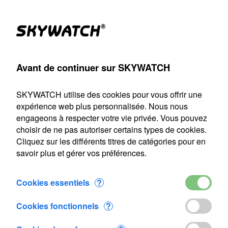
Produits
Compte
Chercher
Panier
Settings
Avant de continuer sur SKYWATCH
SKYWATCH
>
Anémomètre à main
>
Anémomètre
>
Eole
SKYWATCH utilise des cookies pour vous offrir une
Notre service d'expédition sera fermé du 22 juillet au 9 août
expérience web plus personnalisée. Nous nous
2026 inclus. Toute commande passée durant cette période
engageons à respecter votre vie privée. Vous pouvez
sera traitée dès notre reprise le 10 août.
choisir de ne pas autoriser certains types de cookies.
Cliquez sur les différents titres de catégories pour en
Eole
savoir plus et gérer vos préférences.
Cookies essentiels
?
Cookies fonctionnels
?