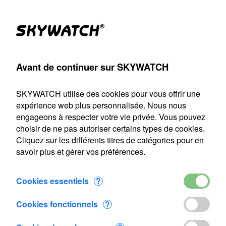
Produits
Compte
Chercher
Panier
Settings
Avant de continuer sur SKYWATCH
SKYWATCH
>
Smart Cities
SKYWATCH utilise des cookies pour vous offrir une
Notre service d'expédition sera fermé du 22 juillet au 9 août
expérience web plus personnalisée. Nous nous
2026 inclus. Toute commande passée durant cette période
engageons à respecter votre vie privée. Vous pouvez
sera traitée dès notre reprise le 10 août.
choisir de ne pas autoriser certains types de cookies.
Cliquez sur les différents titres de catégories pour en
Smart Cities
savoir plus et gérer vos préférences.
Cookies essentiels
?
Cookies fonctionnels
?