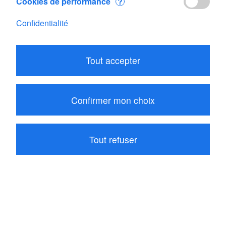
Cookies de performance
?
EDYN 2 DALI
Confidentialité
CHF 175.00
Ajouter
Tout accepter
Produits
Confirmer mon choix
Compte
Société
Tout refuser
Contact
© Copyright 2026 JDC Electronic SA
Conditions Générales
|
Impressum
|
Confidentialité