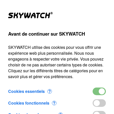
(1)
Produits
Compte
Chercher
Panier
Settings
Avant de continuer sur SKYWATCH
in
>
Anémomètre-thermomètre
>
Meteos
>
Ajouté au panier
SKYWATCH utilise des cookies pour vous offrir une
Notre service d'expédition sera fermé du 22 juillet au 9 août
expérience web plus personnalisée. Nous nous
2026 inclus. Toute commande passée durant cette période
engageons à respecter votre vie privée. Vous pouvez
sera traitée dès notre reprise le 10 août.
choisir de ne pas autoriser certains types de cookies.
Cliquez sur les différents titres de catégories pour en
1 article a été ajouté au panier
savoir plus et gérer vos préférences.
Meteos
CHF 100.20
Cookies essentiels
?
Cookies fonctionnels
?