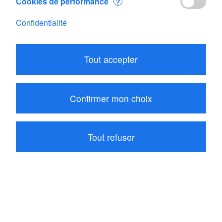
Cookies de performance
?
Confidentialité
Modifier votre panier
Tout accepter
Sous total
CHF 100.20
1
article dans votre panier
Confirmer mon choix
Passer la commande
Tout refuser
Continuer vos achats
Les internautes ayant acheté Meteos ont également
acheté ces articles associés: