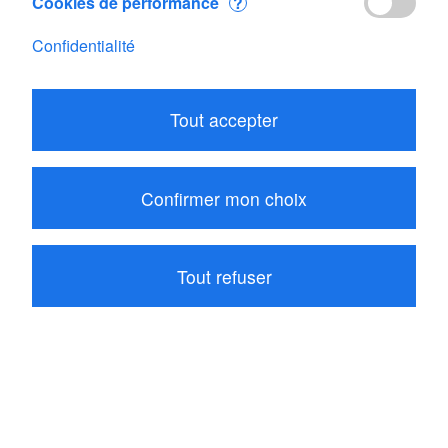
Cookies de performance
?
Skywatch BL1000
Skywatch BL500
Confidentialité
CHF 223.10
CHF 517.75
Ajouter
Contact
Tout accepter
Confirmer mon choix
Tout refuser
Skywatch BL
Skywatch BL
bouton et ressort
fixation 1/4''
CHF 8.65
CHF 28.65
Ajouter
Ajouter