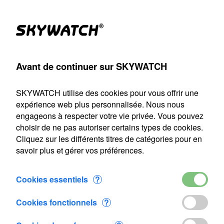
Produits
Compte
Chercher
Panier
Settings
Avant de continuer sur SKYWATCH
SKYWATCH
>
Station météo pour smartphone
SKYWATCH utilise des cookies pour vous offrir une
Notre service d'expédition sera fermé du 22 juillet au 9 août
expérience web plus personnalisée. Nous nous
2026 inclus. Toute commande passée durant cette période
engageons à respecter votre vie privée. Vous pouvez
sera traitée dès notre reprise le 10 août.
choisir de ne pas autoriser certains types de cookies.
Cliquez sur les différents titres de catégories pour en
Station météo pour smartphone
savoir plus et gérer vos préférences.
Cookies essentiels
?
Cookies fonctionnels
?