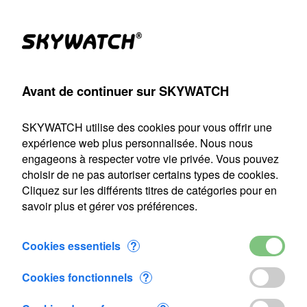
Produits
Compte
Chercher
Panier
Settings
Avant de continuer sur SKYWATCH
météo pour smartphone
>
Anémo-thermo-hygro-baromètre-UV
SKYWATCH utilise des cookies pour vous offrir une
Notre service d'expédition sera fermé du 22 juillet au 9 août
expérience web plus personnalisée. Nous nous
2026 inclus. Toute commande passée durant cette période
engageons à respecter votre vie privée. Vous pouvez
sera traitée dès notre reprise le 10 août.
choisir de ne pas autoriser certains types de cookies.
Cliquez sur les différents titres de catégories pour en
Anémo-thermo-hygro-baromètre-UV
savoir plus et gérer vos préférences.
Cookies essentiels
?
Cookies fonctionnels
?