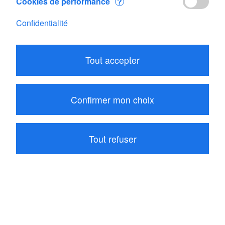
Cookies de performance
?
Skywatch BL500
Confidentialité
CHF 223.10
Ajouter
Tout accepter
Produits
Confirmer mon choix
Compte
Société
Tout refuser
Contact
© Copyright 2026 JDC Electronic SA
Conditions Générales
|
Impressum
|
Confidentialité