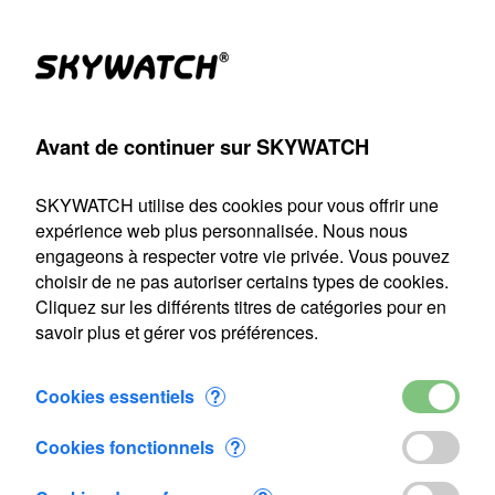
Produits
Compte
Chercher
Panier
Settings
Avant de continuer sur SKYWATCH
r smartphone
>
Accessoires
>
Skywatch BL bouton et ressort
SKYWATCH utilise des cookies pour vous offrir une
Notre service d'expédition sera fermé du 22 juillet au 9 août
expérience web plus personnalisée. Nous nous
2026 inclus. Toute commande passée durant cette période
engageons à respecter votre vie privée. Vous pouvez
sera traitée dès notre reprise le 10 août.
choisir de ne pas autoriser certains types de cookies.
Cliquez sur les différents titres de catégories pour en
Skywatch BL bouton et ressort
savoir plus et gérer vos préférences.
Cookies essentiels
?
Cookies fonctionnels
?