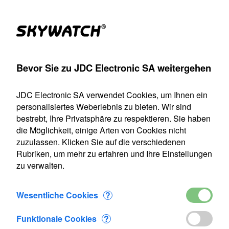
Produkte
Konto
Suche
Warenkorb
Settings
Bevor Sie zu JDC Electronic SA weitergehen
flussmessgerät
>
Flowatch
>
Flowatch Luftpropeller Ø 12mm
JDC Electronic SA verwendet Cookies, um Ihnen ein
Unser Versanddienst ist vom 22. Juli bis einschließlich 9.
personalisiertes Weberlebnis zu bieten. Wir sind
August 2026 geschlossen. Alle Bestellungen, die in diesem
bestrebt, Ihre Privatsphäre zu respektieren. Sie haben
Zeitraum eingehen, werden ab unserer Wiederaufnahme
die Möglichkeit, einige Arten von Cookies nicht
des Betriebs am 10. August bearbeitet.
zuzulassen. Klicken Sie auf die verschiedenen
Rubriken, um mehr zu erfahren und Ihre Einstellungen
Flowatch Luftpropeller Ø 12mm
zu verwalten.
Wesentliche Cookies
?
Funktionale Cookies
?