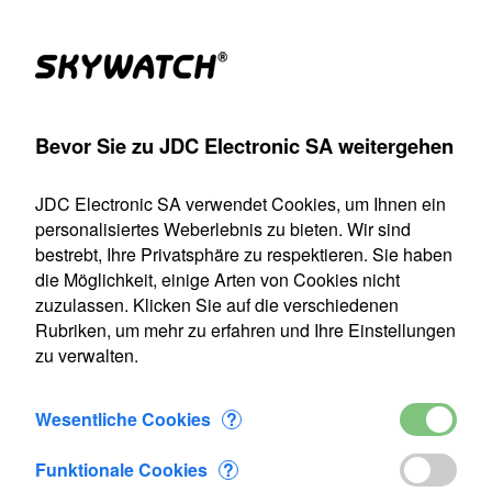
Produkte
Konto
Suche
Warenkorb
Settings
Bevor Sie zu JDC Electronic SA weitergehen
mometer
>
Anemometer-Thermometer
>
Skywatch Wind grün
JDC Electronic SA verwendet Cookies, um Ihnen ein
Unser Versanddienst ist vom 22. Juli bis einschließlich 9.
personalisiertes Weberlebnis zu bieten. Wir sind
August 2026 geschlossen. Alle Bestellungen, die in diesem
bestrebt, Ihre Privatsphäre zu respektieren. Sie haben
Zeitraum eingehen, werden ab unserer Wiederaufnahme
die Möglichkeit, einige Arten von Cookies nicht
des Betriebs am 10. August bearbeitet.
zuzulassen. Klicken Sie auf die verschiedenen
Rubriken, um mehr zu erfahren und Ihre Einstellungen
Skywatch Wind grün
zu verwalten.
Wesentliche Cookies
?
Funktionale Cookies
?