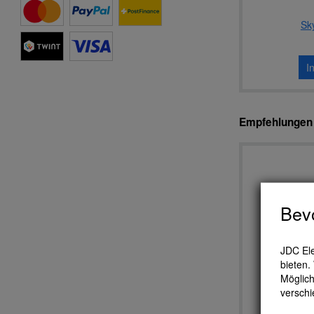
Sk
I
Empfehlungen f
Bevo
JDC Ele
bieten.
Möglich
verschi