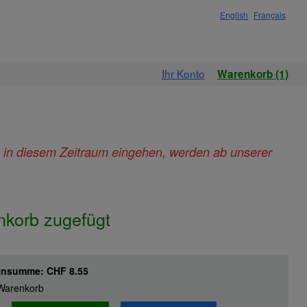
English
Français
Ihr Konto
Warenkorb (1)
ie in diesem Zeitraum eingehen, werden ab unserer
.
nkorb zugefügt
hensumme:
CHF 8.55
m Warenkorb