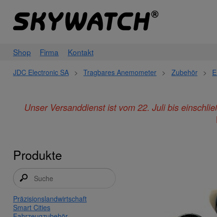
Shop
Firma
Kontakt
JDC Electronic SA
>
Tragbares Anemometer
>
Zubehör
>
E
Unser Versanddienst ist vom 22. Juli bis einschl
Produkte
Präzisionslandwirtschaft
Smart Cities
Fahrzeugzubehör