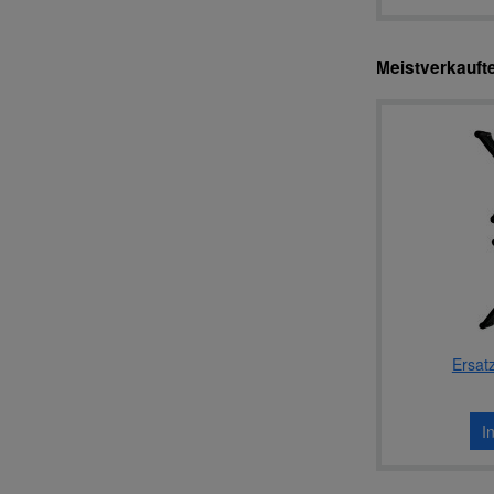
Meistverkauft
Ersatz
I