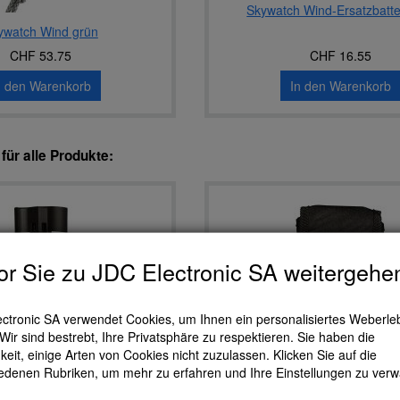
Skywatch Wind-Ersatzbatter
ywatch Wind grün
CHF 53.75
CHF 16.55
n den Warenkorb
In den Warenkorb
ür alle Produkte:
r Sie zu JDC Electronic SA weitergehe
ctronic SA verwendet Cookies, um Ihnen ein personalisiertes Weberle
 Wir sind bestrebt, Ihre Privatsphäre zu respektieren. Sie haben die
keit, einige Arten von Cookies nicht zuzulassen. Klicken Sie auf die
edenen Rubriken, um mehr zu erfahren und Ihre Einstellungen zu verw
Meteos
Geos 11 Tasche