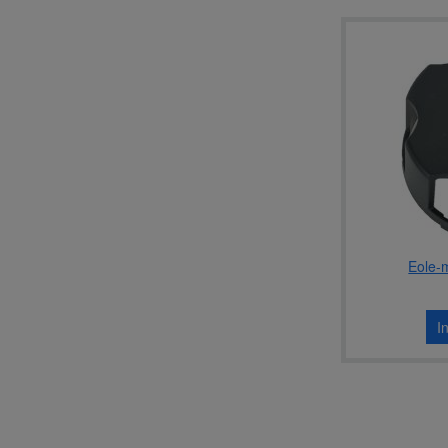
Eole-
I