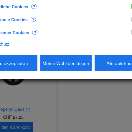
liche Cookies
?
CHF 100.20
CHF 12.85
n den Warenkorb
In den Warenkorb
onale Cookies
?
mance-Cookies
?
chutz
le akzeptieren
Meine Wahl bestätigen
Alle ablehn
ropeller Geos 11
CHF 27.25
n den Warenkorb