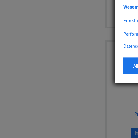
Wesent
I
Funkti
Perfor
Datens
Al
P
I