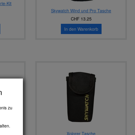
ie-Kit
Skywatch Wind und Pro Tasche
CHF 13.25
In den Warenkorb
n
bnis zu
alten.
Xplorer Tasche