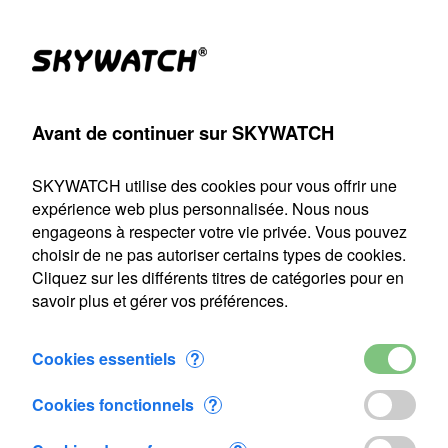
Produits
Compte
Chercher
Panier
Settings
Avant de continuer sur SKYWATCH
ATCH
>
Agriculture de précision
>
Station météo - IOMET EU
SKYWATCH utilise des cookies pour vous offrir une
Notre service d'expédition sera fermé du 22 juillet au 9 août
expérience web plus personnalisée. Nous nous
2026 inclus. Toute commande passée durant cette période
engageons à respecter votre vie privée. Vous pouvez
sera traitée dès notre reprise le 10 août.
choisir de ne pas autoriser certains types de cookies.
Cliquez sur les différents titres de catégories pour en
Station météo - IOMET EU
savoir plus et gérer vos préférences.
Cookies essentiels
?
Cookies fonctionnels
?