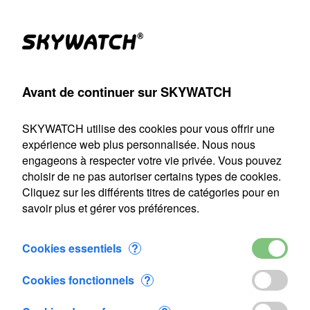
Produits
Compte
Chercher
Panier
Settings
Avant de continuer sur SKYWATCH
re à main
>
Accessoires
>
Capuchon Eole - Meteos - Atmos
SKYWATCH utilise des cookies pour vous offrir une
Notre service d'expédition sera fermé du 22 juillet au 9 août
expérience web plus personnalisée. Nous nous
2026 inclus. Toute commande passée durant cette période
engageons à respecter votre vie privée. Vous pouvez
sera traitée dès notre reprise le 10 août.
choisir de ne pas autoriser certains types de cookies.
Cliquez sur les différents titres de catégories pour en
Capuchon Eole - Meteos - Atmos
savoir plus et gérer vos préférences.
Cookies essentiels
?
Cookies fonctionnels
?