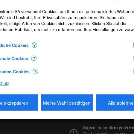
I
ctronic SA verwendet Cookies, um Ihnen ein personalisiertes Weberle
 Wir sind bestrebt, Ihre Privatsphäre zu respektieren. Sie haben die
keit, einige Arten von Cookies nicht zuzulassen. Klicken Sie auf die
schriebung
edenen Rubriken, um mehr zu erfahren und Ihre Einstellungen zu verw
folgenden Angaben :
liche Cookies
?
gkeit
urchschnittsgeschwindigkeit
onale Cookies
?
tung
Ã¤ngiger optimierter 54mm Horizontalimpeller
mance-Cookies
?
ng auf einem Stativ
chutz
seinheiten (Knoten - mph - fps - km/h - m/s)
tungen
le akzeptieren
Meine Wahl bestätigen
Alle ablehn