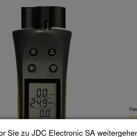
Pal
r Sie zu JDC Electronic SA weitergehe
CH