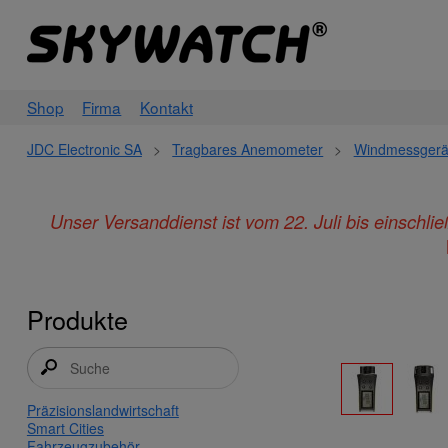
Shop
Firma
Kontakt
JDC Electronic SA
>
Tragbares Anemometer
>
Windmessgerä
Unser Versanddienst ist vom 22. Juli bis einschl
Produkte
Präzisionslandwirtschaft
Smart Cities
Fahrzeugzubehör