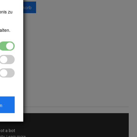
n den Warenkorb
bnis zu
alten.
en