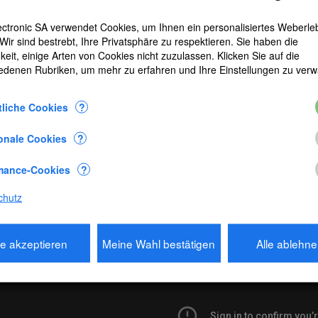
I
ctronic SA verwendet Cookies, um Ihnen ein personalisiertes Weberle
 Wir sind bestrebt, Ihre Privatsphäre zu respektieren. Sie haben die
keit, einige Arten von Cookies nicht zuzulassen. Klicken Sie auf die
schriebung
edenen Rubriken, um mehr zu erfahren und Ihre Einstellungen zu verw
folgenden Angaben :
liche Cookies
?
gkeit
urchschnittsgeschwindigkeit
onale Cookies
?
tung
Ã¤ngiger optimierter 54mm Horizontalimpeller
mance-Cookies
?
ng auf einem Stativ
chutz
seinheiten (Knoten - mph - fps - km/h - m/s)
tungen
le akzeptieren
Meine Wahl bestätigen
Alle ablehn