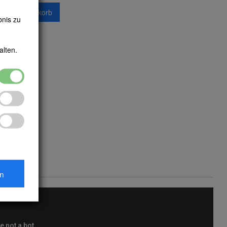
n den Warenkorb
bnis zu
alten.
en