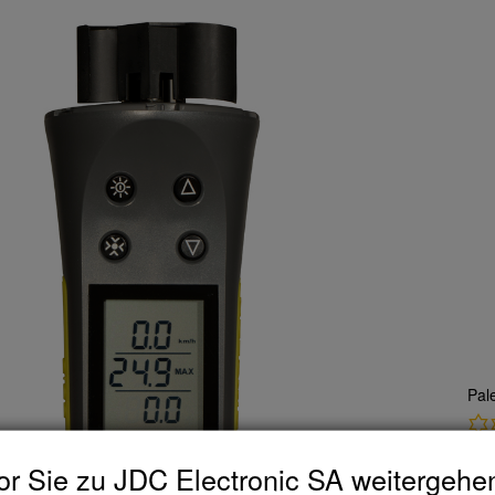
Pal
r Sie zu JDC Electronic SA weitergehe
CH