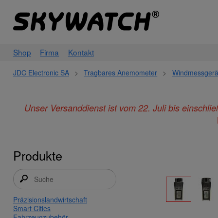
Shop
Firma
Kontakt
JDC Electronic SA
>
Tragbares Anemometer
>
Windmessgerä
Unser Versanddienst ist vom 22. Juli bis einschl
Produkte
Präzisionslandwirtschaft
Smart Cities
Fahrzeugzubehör