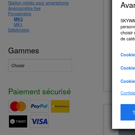
Ava
Station météo pour smartphone
Anémomètre fixe
Porosimètre
MK2
SKYWATC
MK1
personn
Débitmètre
choisir
de caté
Gammes
Cookie
P
Cookie
Cookie
A
Paiement sécurisé
Confiden
T