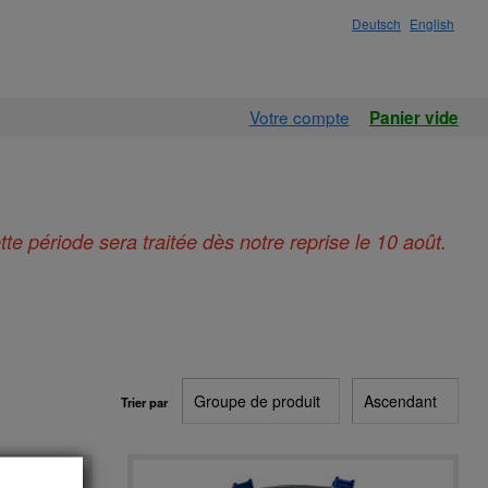
Deutsch
English
Votre compte
Panier vide
e période sera traitée dès notre reprise le 10 août.
Trier par