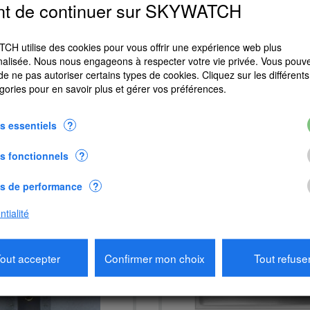
nt de continuer sur SKYWATCH
H utilise des cookies pour vous offrir une expérience web plus
alisée. Nous nous engageons à respecter votre vie privée. Vous pouv
 de ne pas autoriser certains types de cookies. Cliquez sur les différents 
gories pour en savoir plus et gérer vos préférences.
s essentiels
?
orosimètre MK2
MK2 mise à jour du microlo
s fonctionnels
?
CHF 1'502.50
CHF 320.00
s de performance
?
jouter au panier
Ajouter au panier
tialité
out accepter
Confirmer mon choix
Tout refuse