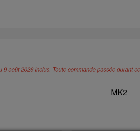
 au 9 août 2026 inclus. Toute commande passée durant cett
MK2