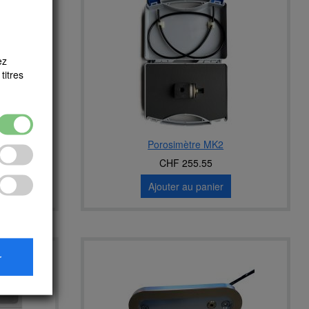
ez
titres
giciel
Porosimètre MK2
CHF 255.55
Ajouter au panier
r