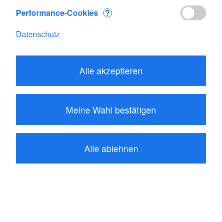
Performance-Cookies
?
Datenschutz
Alle akzeptieren
187.55
CHF
Meine Wahl bestätigen
In den Warenkorb
Palette: SKYWATCH AWS-WWS
Alle ablehnen
sind Sie der erste der eine Bewertung
schreibt
Produktbeschreibung
Bewertungen