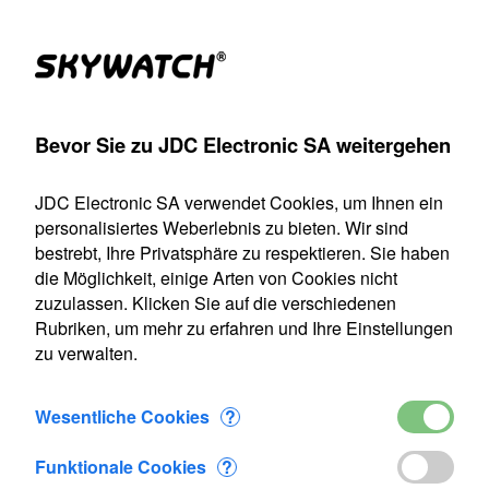
Produkte
Konto
Suche
Warenkorb
Settings
Bevor Sie zu JDC Electronic SA weitergehen
Anemometer
>
Ersatzteile
>
WWS-Sensor 50m type I Bild No 3
JDC Electronic SA verwendet Cookies, um Ihnen ein
Unser Versanddienst ist vom 22. Juli bis einschließlich 9.
personalisiertes Weberlebnis zu bieten. Wir sind
August 2026 geschlossen. Alle Bestellungen, die in diesem
bestrebt, Ihre Privatsphäre zu respektieren. Sie haben
Zeitraum eingehen, werden ab unserer Wiederaufnahme
die Möglichkeit, einige Arten von Cookies nicht
des Betriebs am 10. August bearbeitet.
zuzulassen. Klicken Sie auf die verschiedenen
Rubriken, um mehr zu erfahren und Ihre Einstellungen
WWS-Sensor 50m type I
zu verwalten.
Wesentliche Cookies
?
Funktionale Cookies
?