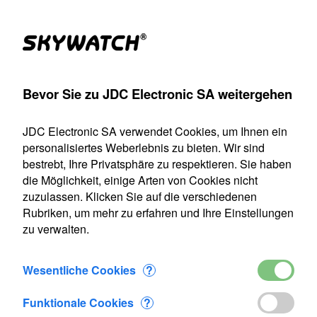
Produkte
Konto
Suche
Warenkorb
Settings
Bevor Sie zu JDC Electronic SA weitergehen
>
Tragbares Anemometer
>
GEOS
>
Windfahne für Geos 11
JDC Electronic SA verwendet Cookies, um Ihnen ein
Unser Versanddienst ist vom 22. Juli bis einschließlich 9.
personalisiertes Weberlebnis zu bieten. Wir sind
August 2026 geschlossen. Alle Bestellungen, die in diesem
bestrebt, Ihre Privatsphäre zu respektieren. Sie haben
Zeitraum eingehen, werden ab unserer Wiederaufnahme
die Möglichkeit, einige Arten von Cookies nicht
des Betriebs am 10. August bearbeitet.
zuzulassen. Klicken Sie auf die verschiedenen
Rubriken, um mehr zu erfahren und Ihre Einstellungen
Windfahne für Geos 11
zu verwalten.
Wesentliche Cookies
?
Funktionale Cookies
?