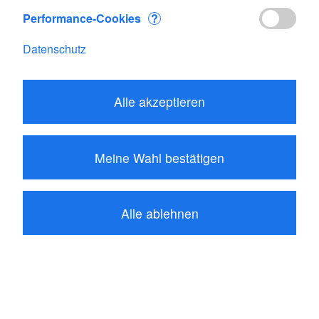
Performance-Cookies
?
Datenschutz
Alle akzeptieren
42.85
CHF
Meine Wahl bestätigen
In den Warenkorb
Palette: SKYWATCH Geos
Alle ablehnen
sind Sie der erste der eine Bewertung
schreibt
Produktbeschreibung
Bewertungen