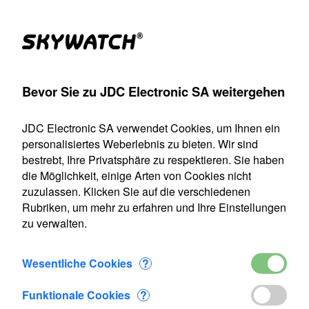
Produkte
Konto
Suche
Warenkorb
Settings
Bevor Sie zu JDC Electronic SA weitergehen
nic SA
>
Durchflussmessgerät
>
EasyFlow
>
EasyFlow-Cal
JDC Electronic SA verwendet Cookies, um Ihnen ein
Unser Versanddienst ist vom 22. Juli bis einschließlich 9.
personalisiertes Weberlebnis zu bieten. Wir sind
August 2026 geschlossen. Alle Bestellungen, die in diesem
bestrebt, Ihre Privatsphäre zu respektieren. Sie haben
Zeitraum eingehen, werden ab unserer Wiederaufnahme
die Möglichkeit, einige Arten von Cookies nicht
des Betriebs am 10. August bearbeitet.
zuzulassen. Klicken Sie auf die verschiedenen
Rubriken, um mehr zu erfahren und Ihre Einstellungen
EasyFlow-Cal
zu verwalten.
Wesentliche Cookies
?
Funktionale Cookies
?