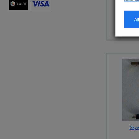
Skywat
Al
I
Skyw