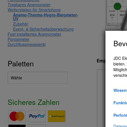
Tragbares Anemometer
Wetterstation für Smartphone
Anemo-Thermo-Hygro-Barometer-
UV
Zubehör
Event- & Sicherheitsüberwachung
Fest installiertes Anemometer
Porosimeter
Bevo
Durchflussmessgerät
JDC Ele
Empfehlungen f
Paletten
bieten.
Möglich
verschi
Wesent
Sicheres Zahlen
Funkti
Perfor
Datens