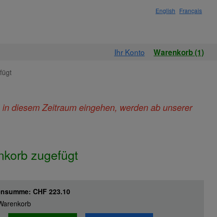
English
Français
Ihr Konto
Warenkorb (1)
fügt
ie in diesem Zeitraum eingehen, werden ab unserer
.
nkorb zugefügt
hensumme:
CHF 223.10
m Warenkorb