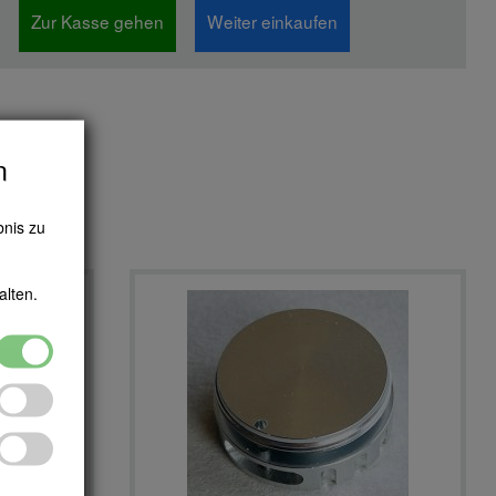
Zur Kasse gehen
Weiter einkaufen
n
bnis zu
alten.