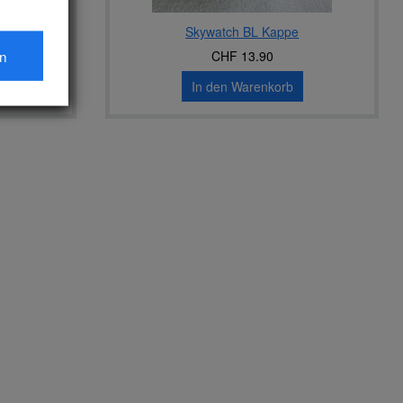
/4''
Skywatch BL Kappe
en
CHF 13.90
In den Warenkorb