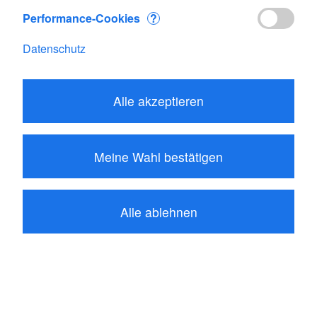
Performance-Cookies
?
Datenschutz
Alle akzeptieren
100.20
CHF
Meine Wahl bestätigen
In den Warenkorb
Palette: SKYWATCH Eole-Meteos-Atmos
Alle ablehnen
sind Sie der erste der eine Bewertung
schreibt
Produktbeschreibung
Video