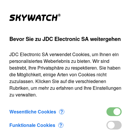
Produkte
Konto
Suche
Warenkorb
Settings
Bevor Sie zu JDC Electronic SA weitergehen
agbares Anemometer
>
Anemometer-Thermometer
>
Meteos
JDC Electronic SA verwendet Cookies, um Ihnen ein
Unser Versanddienst ist vom 22. Juli bis einschließlich 9.
personalisiertes Weberlebnis zu bieten. Wir sind
August 2026 geschlossen. Alle Bestellungen, die in diesem
bestrebt, Ihre Privatsphäre zu respektieren. Sie haben
Zeitraum eingehen, werden ab unserer Wiederaufnahme
die Möglichkeit, einige Arten von Cookies nicht
des Betriebs am 10. August bearbeitet.
zuzulassen. Klicken Sie auf die verschiedenen
Rubriken, um mehr zu erfahren und Ihre Einstellungen
Meteos
zu verwalten.
Wesentliche Cookies
?
Funktionale Cookies
?