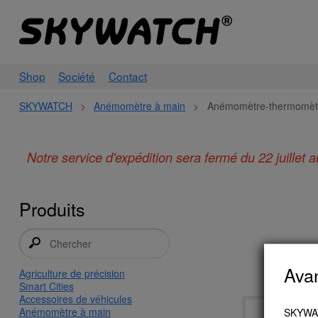
Shop
Société
Contact
SKYWATCH
>
Anémomètre à main
>
Anémomètre-thermomèt
Notre service d'expédition sera fermé du 22 juillet
Produits
Ava
Agriculture de précision
Smart Cities
Accessoires de véhicules
Anémomètre à main
SKYWATC