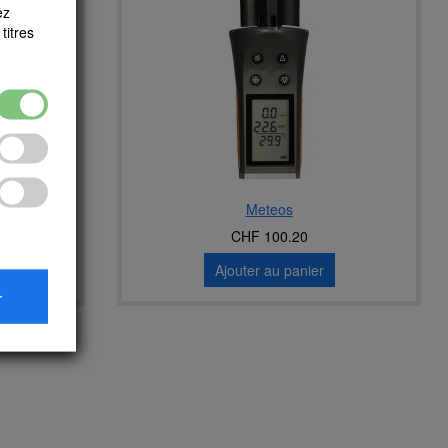
ez
titres
Meteos
CHF 100.20
Ajouter au panier
r