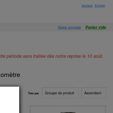
Deutsch
English
Votre compte
Panier vide
e période sera traitée dès notre reprise le 10 août.
momètre
Trier par