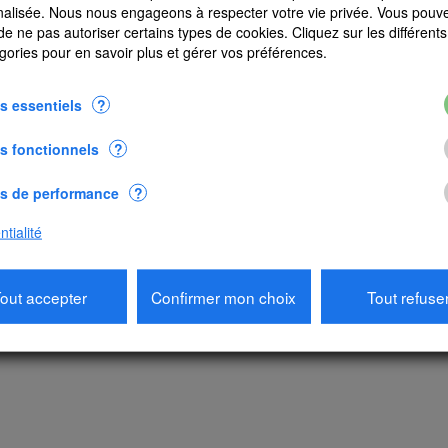
alisée. Nous nous engageons à respecter votre vie privée. Vous pouv
 de ne pas autoriser certains types de cookies. Cliquez sur les différents 
gories pour en savoir plus et gérer vos préférences.
s essentiels
?
s fonctionnels
?
s de performance
?
ywatch Wind vert
Skywatch Wind noir
tialité
CHF 53.75
CHF 53.75
jouter au panier
Ajouter au panier
out accepter
Confirmer mon choix
Tout refuse