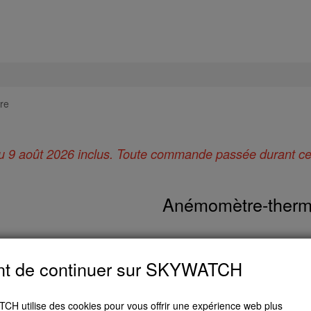
re
 au 9 août 2026 inclus. Toute commande passée durant cett
Anémomètre-ther
nt de continuer sur SKYWATCH
H utilise des cookies pour vous offrir une expérience web plus