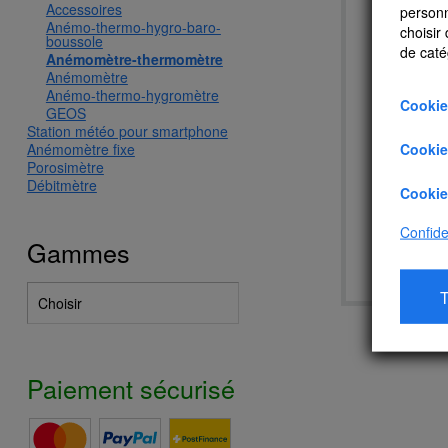
Accessoires
personn
Anémo-thermo-hygro-baro-
choisir
boussole
de caté
Anémomètre-thermomètre
Anémomètre
Anémo-thermo-hygromètre
Cookie
GEOS
Station météo pour smartphone
Cookie
Anémomètre fixe
Porosimètre
Débitmètre
Cookie
Sk
Confiden
Gammes
A
T
Paiement sécurisé